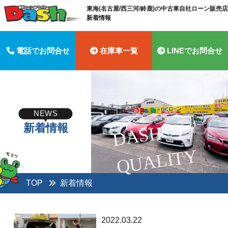
東海(名古屋/西三河/鈴鹿)の中古車自社ローン販売店 
新着情報
電話でお問合せ
在庫車一覧
LINEでお問合せ
NEWS
新着情報
D
A
S
H
Q
U
A
LI
T
Y
TOP
新着情報
2022.03.22