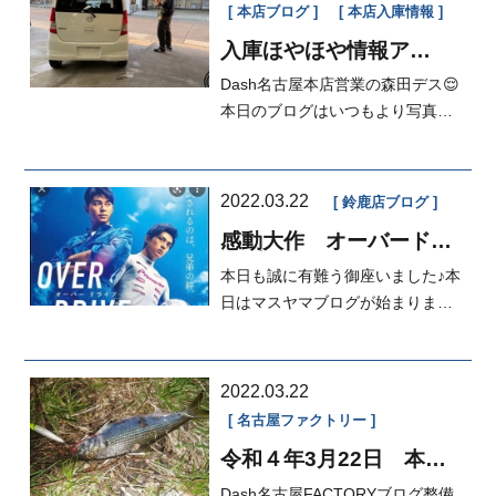
本店ブログ
本店入庫情報
入庫ほやほや情報ア
リ！！
Dash名古屋本店営業の森田デス😌
本日のブログはいつもより写真多
めでお届けします❤️最後までお付
き合い...
2022.03.22
鈴鹿店ブログ
感動大作 オーバードラ
イブ！！
本日も誠に有難う御座いました♪本
日はマスヤマブログが始まります
よ(*´∇｀*)先日、Netflix...
2022.03.22
名古屋ファクトリー
令和４年3月22日 本日
のFACTORY
Dash名古屋FACTORYブログ整備