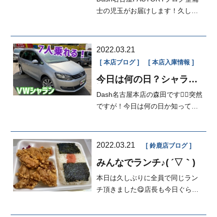
士の児玉がお届けします！久しぶ
りにシーバスの調査に行って来ま
した！結果...
2022.03.21
本店ブログ
本店入庫情報
今日は何の日？シャラン
詳細UP❤️
Dash名古屋本店の森田です🙋‍♀️突然
ですが！今日は何の日か知ってい
ますか？。。。3月21日は〝ラン...
2022.03.21
鈴鹿店ブログ
みんなでランチ♪( ´▽｀)
本日は久しぶりに全員で同じラン
チ頂きました😋店長も今日ぐらい
良いだろうとハイカロリーで攻め
ました...