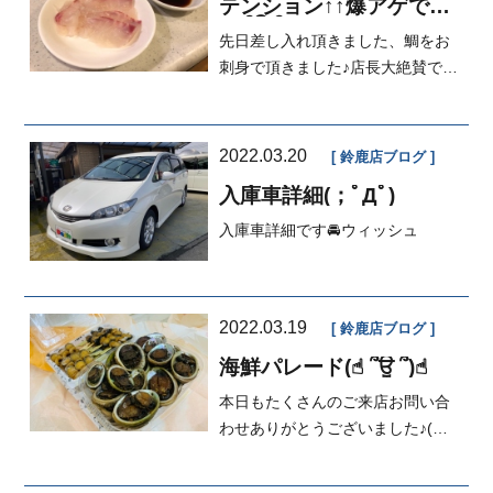
テンション↑↑爆アゲです
(☝︎ ՞ਊ ՞)☝︎
先日差し入れ頂きました、鯛をお
刺身で頂きました♪店長大絶賛でテ
ンション☝️アゲアゲ☝️でした🤩マス
ヤマ...
2022.03.20
鈴鹿店ブログ
入庫車詳細(；ﾟДﾟ)
入庫車詳細です🚘ウィッシュ
2022.03.19
鈴鹿店ブログ
海鮮パレード(☝︎ ՞ਊ ՞)☝︎
本日もたくさんのご来店お問い合
わせありがとうございました♪(〃ω
〃)ご納車させて頂きました♪志摩...