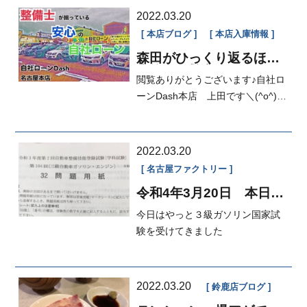
2022.03.20
本店ブログ
本店入庫情報
森田がひっくり返るほど
大忙し‼︎感謝‼︎
閲覧ありがとうございます♪自社ロ
ーンDash本店 上田です＼(^o^)／
本日は私の願った通り大忙しの1日
とな...
2022.03.20
名古屋ファクトリー
令和4年3月20日 本日の
FACTRY✨
今日はやっと３級ガソリン国家試
験を受けてきました
2022.03.20
鈴鹿店ブログ