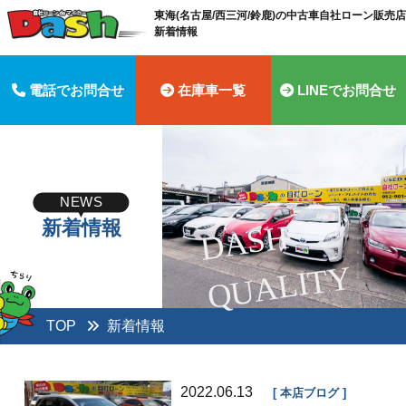
東海(名古屋/西三河/鈴鹿)の中古車自社ローン販売店 
新着情報
電話でお問合せ
在庫車一覧
LINEでお問合せ
NEWS
新着情報
D
A
S
H
Q
U
A
LI
T
Y
TOP
新着情報
2022.06.13
本店ブログ