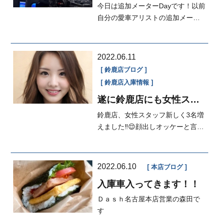
今日は追加メーターDayです！以前
自分の愛車アリストの追加メータ
ーをご紹介させて頂いたのは覚え
てます...
2022.06.11
鈴鹿店ブログ
鈴鹿店入庫情報
遂に鈴鹿店にも女性スタ
ッフが!!3名も
鈴鹿店、女性スタッフ新しく3名増
えました‼️😌顔出しオッケーと言う
事もありましてせっかくなのでア
ップ...
2022.06.10
本店ブログ
入庫車入ってきます！！
Ｄａｓｈ名古屋本店営業の森田で
す