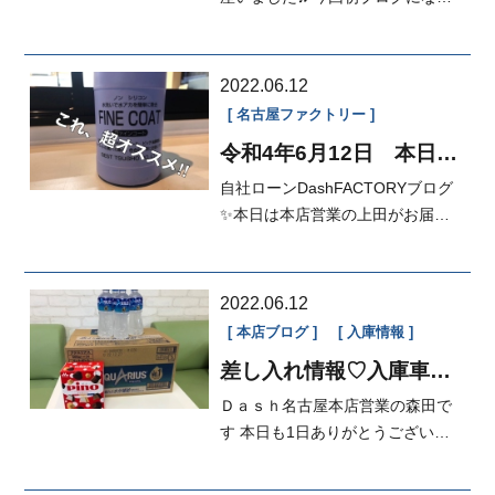
ます今年の4月からDash鈴鹿店に
入社致し...
2022.06.12
名古屋ファクトリー
令和4年6月12日 本日の
FACTORY✨
自社ローンDashFACTORYブログ
✨本日は本店営業の上田がお届け
😏ブログ担当の整備士が2人ともお
休みなん...
2022.06.12
本店ブログ
入庫情報
差し入れ情報♡入庫車情
報♡
Ｄａｓｈ名古屋本店営業の森田で
す 本日も1日ありがとうございま
した🤩 まずは嬉しい差...