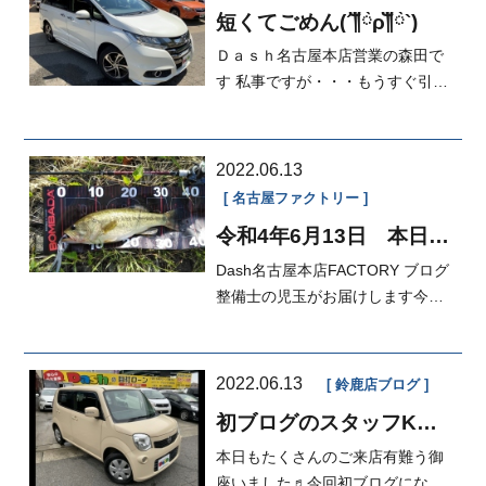
短くてごめん(´༎ຶོρ༎ຶོ`)
Ｄａｓｈ名古屋本店営業の森田で
す 私事ですが・・・もうすぐ引越
しなんです 来週には家具家...
2022.06.13
名古屋ファクトリー
令和4年6月13日 本日の
FACTORY
Dash名古屋本店FACTORY ブログ
整備士の児玉がお届けします今週
の児玉の釣果です
2022.06.13
鈴鹿店ブログ
初ブログのスタッフKで
す！！♪( ´▽｀)
本日もたくさんのご来店有難う御
座いました♬今回初ブログになり