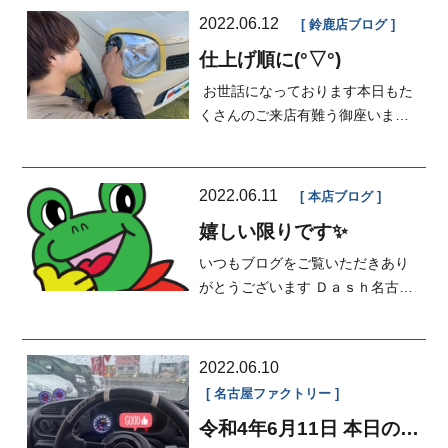
2022.06.12
鈴鹿店ブログ
仕上げ順に(°▽°)
お世話になっております本日もた
くさんのご来店有難う御座いまし
た♬入庫車🚗御成約車輌順に仕上
げ...
2022.06.11
本店ブログ
嬉しい限りです✨
いつもブログをご覧いただきあり
がとうございます Ｄａｓｈ名古屋
本店営業の森田です みなさ...
2022.06.10
名古屋ファクトリー
令和4年6月11日 本日の
FACTORY✨