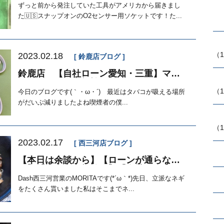
ずっと前から発注していた工具がアメリカから届きまし
た🇺🇸スナップオンのO2センサー用ソケットです！た...
（1
2023.02.18
鈴鹿店ブログ
鈴鹿店 【自社ローン愛知・三重】マイ
カーダッシュ定額払い
（1
今日のブログです(｀・ω・´)ゞ最近はタバコが吸える場所
がだいぶ減りましたよね喫煙者の僕...
（1
2023.02.17
西三河店ブログ
【本日は余談から】【ローンが通らな
い】【中古車定額払い】【自社ローン
Dash】
Dash西三河営業のMORITAです(*´ω｀*)先日、立派なネギ
をたくさん貰いました私はそこまでネ...