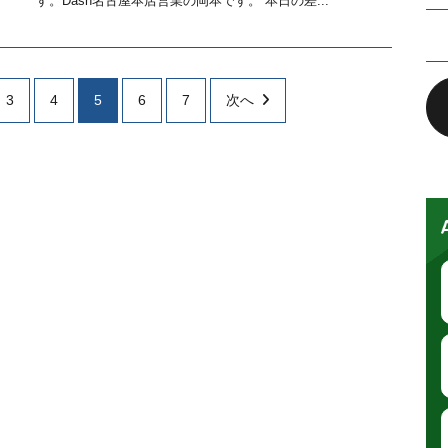
す。Dash名古屋本店営業の岡本です。 本日の差...
3
4
5
6
7
次へ