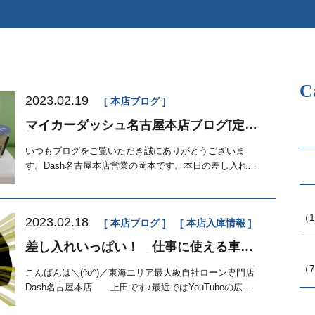
C
2023.02.19
本店ブログ
マイカーダッシュ名古屋本店ブログ[定額
払い]
いつもブログをご覧いただき誠にありがとうございま
す。Dash名古屋本店営業の岡本です。本日の差し入れ
&...
（1
2023.02.18
本店ブログ
本店入庫情報
差し入れいっぱい！ 仕事に使える車両
が入庫！ 車検も分割に！？！？ 自
（7
社ローン 名古屋 一宮 ...
こんばんは＼(^o^)／東海エリア最大級自社ローン専門店
Dash名古屋本店 上田です♪最近ではYouTubeの広...