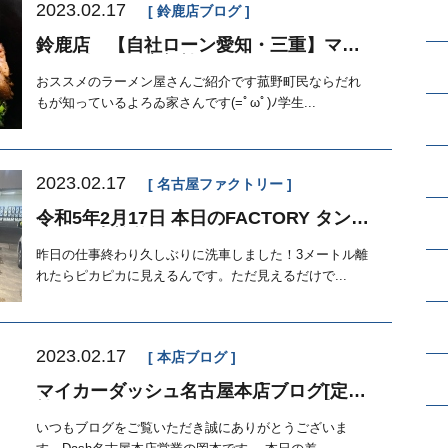
2023.02.17
鈴鹿店ブログ
鈴鹿店 【自社ローン愛知・三重】マイ
カーダッシュ定額払い
おススメのラーメン屋さんご紹介です菰野町民ならだれ
もが知っているよろゐ家さんです(=ﾟωﾟ)ﾉ学生...
2023.02.17
名古屋ファクトリー
令和5年2月17日 本日のFACTORY タント
エグゼ 点検整備
昨日の仕事終わり久しぶりに洗車しました！3メートル離
れたらピカピカに見えるんです。ただ見えるだけで...
2023.02.17
本店ブログ
マイカーダッシュ名古屋本店ブログ[定額
払い]
いつもブログをご覧いただき誠にありがとうございま