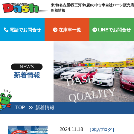
東海(名古屋/西三河/鈴鹿)の中古車自社ローン販売店 
新着情報
電話でお問合せ
在庫車一覧
LINEでお問合せ
NEWS
新着情報
D
A
S
H
Q
U
A
LI
T
Y
TOP
新着情報
2024.11.18
本店ブログ