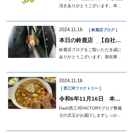
イカーダッシュ】【自社
ローン】【審査に不安な
頂きありがとうございます。本日
方はぜひ...
の担当は江口です。すっかり秋で
すね～ ...
2024.11.16
鈴鹿店ブログ
本日の鈴鹿店 【自社ロ
ーン愛知・三重】分割払
鈴鹿店ブログをご覧いただき誠に
い☆在庫情報☆
ありがとうございます。朝在庫車
のカギを空けようと思ったらビッ
クリし...
2024.11.16
西三河ファクトリー
令和6年11月16日 本日
のFACTORY
Dash西三河FACTORYブログ整備
士の児玉がお届けしますしっかり
麻婆豆腐食べました！