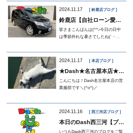
2024.11.17
鈴鹿店ブログ
鈴鹿店【自社ローン愛
知・三重】マイカーダッ
皆さまこんばんは(^^♪今日の日中
シュ定額払い
は季節外れな暑さでしたね(´・
ω・)ただ明日以降気温が下が...
2024.11.17
本店ブログ
★Dash★名古屋本店★本
日のブログ★
こんにちは！Dash名古屋本店の営
業服部です＼(^o^)／
2024.11.16
西三河店ブログ
本日のDash西三河【プリ
ウス入庫予定！？】【マ
いつもDash西三河のブログをご覧