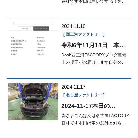
笹林です本日は寒いですね！朝は
そこまで寒いと感じ無かったので
すが、徐...
2024.11.18
西三河ファクトリー
令和6年11月18日 本日
のFACTORY
Dash西三河FACTORYブログ整備
士の児玉がお届けします自分の車
のスピーカーケーブルをちょと太
いのに交換...
2024.11.17
名古屋ファクトリー
2024-11-17本日の
FACTORY
皆さまこんばんは名古屋FACTORY
笹林です本日は車の意外と知らな
い知識その7を紹介していきます。
カタロ...