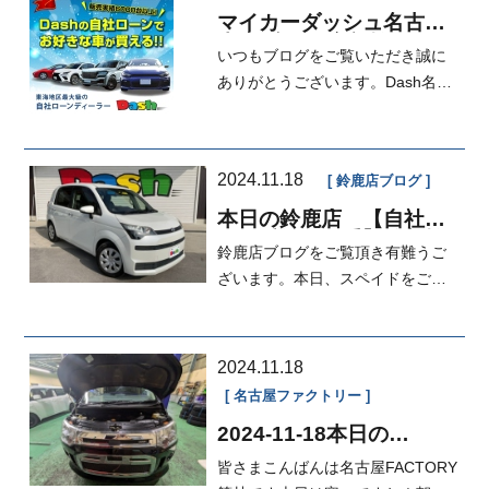
マイカーダッシュ名古屋
本店ブログ[定額払い]
いつもブログをご覧いただき誠に
ありがとうございます。Dash名古
屋本店営業の岡本です。本題いき
ます！...
2024.11.18
鈴鹿店ブログ
本日の鈴鹿店 【自社ロ
ーン愛知・三重】分割払
鈴鹿店ブログをご覧頂き有難うご
い☆スペイドご商談・在
庫情報☆
ざいます。本日、スペイドをご商
談頂きましたU様☆
2024.11.18
名古屋ファクトリー
2024-11-18本日の
FACTORY
皆さまこんばんは名古屋FACTORY