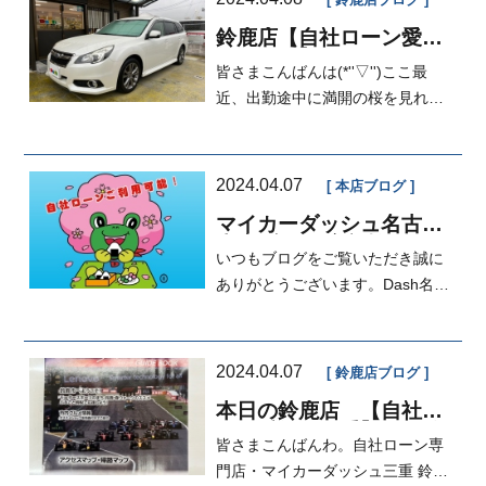
鈴鹿店ブログ
鈴鹿店【自社ローン愛
知・三重】マイカーダッ
皆さまこんばんは(*''▽'')ここ最
シュ定額払い
近、出勤途中に満開の桜を見れる
ので朝からルンルンし...
2024.04.07
本店ブログ
マイカーダッシュ名古屋
本店ブログ[定額払い]
いつもブログをご覧いただき誠に
ありがとうございます。Dash名古
屋本店営業の岡本です。あつ
い！！あつ...
2024.04.07
鈴鹿店ブログ
本日の鈴鹿店 【自社ロ
ーン愛知・三重】修理分
皆さまこんばんわ。自社ローン専
割、車検分割☆上手に計
画を立てれるかな？☆
門店・マイカーダッシュ三重 鈴鹿