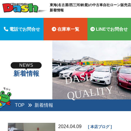
東海(名古屋/西三河/鈴鹿)の中古車自社ローン販売店 
新着情報
電話でお問合せ
在庫車一覧
LINEでお問合せ
NEWS
新着情報
D
A
S
H
Q
U
A
LI
T
Y
TOP
新着情報
2024.04.09
本店ブログ