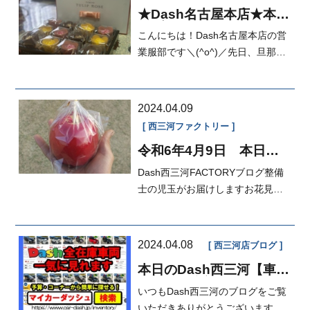
★Dash名古屋本店★本日
のブログ★
こんにちは！Dash名古屋本店の営
業服部です＼(^o^)／先日、旦那の
お友達から関東のお土産を頂きま
した！
2024.04.09
西三河ファクトリー
令和6年4月9日 本日の
FACTORY
Dash西三河FACTORYブログ整備
士の児玉がお届けしますお花見や
お祭りの屋台でりんご飴あるとつ
いつい買っ...
2024.04.08
西三河店ブログ
本日のDash西三河【車検
も修理も自社ローンで分
いつもDash西三河のブログをご覧
割できる！】【新入庫車
情報♪】
いただきありがとうございます！