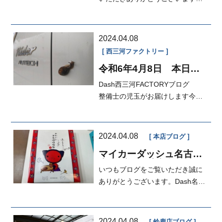
本日は営業の飯島がお届けいたし
ます♪最...
2024.04.08
西三河ファクトリー
令和6年4月8日 本日の
FACTORY 納検
Dash西三河FACTORYブログ
整備士の児玉がお届けします今日
は雨ですね！雨らしいお客様がい
ました
2024.04.08
本店ブログ
マイカーダッシュ名古屋
本店ブログ[定額払い]
いつもブログをご覧いただき誠に
ありがとうございます。Dash名古
屋本店営業の岡本です。昨日とは
打って...
2024.04.08