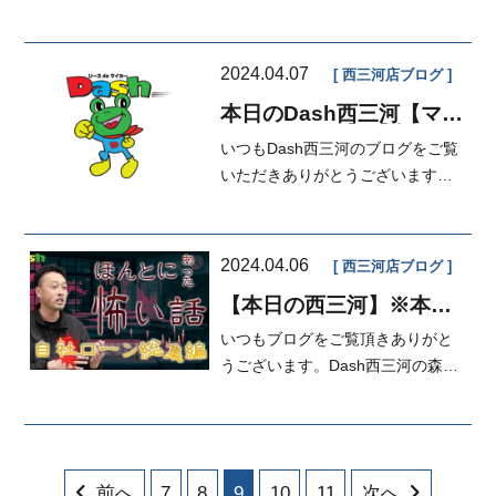
店 営業 いちはら です。本日
もお問...
2024.04.07
西三河店ブログ
本日のDash西三河【マイ
カーダッシュ】【車検分
いつもDash西三河のブログをご覧
割OK】【自社ローン】
いただきありがとうございます。
本日の担当は江口です。本日は、
ご成約...
2024.04.06
西三河店ブログ
【本日の西三河】※本日
YouTube公開！！ 納
いつもブログをご覧頂きありがと
車・契約・商談ありがと
うございます。
うございます。Dash西三河の森で
す。本日もたくさんの納車・成
約・商談...
前へ
7
8
9
10
11
次へ