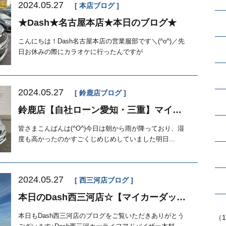
2024.05.27
本店ブログ
★Dash★名古屋本店★本日のブログ★
こんにちは！Dash名古屋本店の営業服部です＼(^o^)／先
日お休みの際にカラオケに行ったんですが
2024.05.27
鈴鹿店ブログ
鈴鹿店【自社ローン愛知・三重】マイカ
ーダッシュ定額払い
皆さまこんばんは(^O^)今日は朝から雨が降っており、湿
度も高かったのかすごくじめじめしていました明日...
2024.05.27
西三河店ブログ
本日のDash西三河店☆【マイカーダッシ
ュ】【自社ローン】
本日もDash西三河店のブログをご覧いただきありがとう
（1