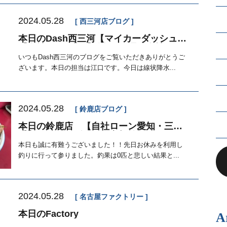
2024.05.28
西三河店ブログ
本日のDash西三河【マイカーダッシュ】
【自社ローン】【鈑金・修理も自社ロー
ン】
いつもDash西三河のブログをご覧いただきありがとうご
ざいます。本日の担当は江口です。今日は線状降水...
2024.05.28
鈴鹿店ブログ
本日の鈴鹿店 【自社ローン愛知・三
重】マイカーダッシュ定額払い☆ラーメ
ン美味しい
本日も誠に有難うございました！！先日お休みを利用し
釣りに行って参りました。釣果は0匹と悲しい結果と...
2024.05.28
名古屋ファクトリー
本日のFactory
A