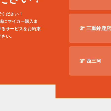
でください！
一緒にマイカー購入ま
三重鈴鹿
けるサービスをお約束
ださい。
。
西三河