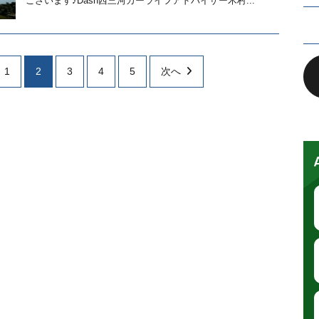
ございます♪Dash西三河カーライフアドバイザー木村...
1
2
3
4
5
次へ