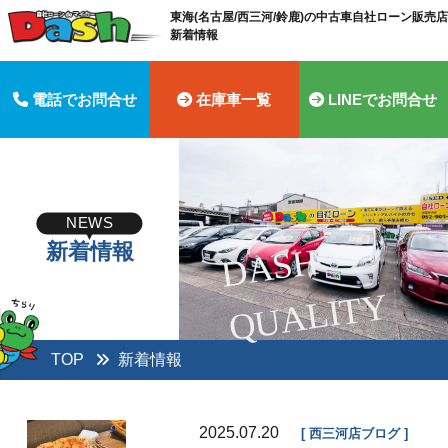
東海(名古屋/西三河/鈴鹿)の中古車自社ローン販売店 
新着情報
電話でお問合せ
在庫車一覧
LINEでお問合せ
NEWS
新着情報
D
A
S
H
Q
U
A
LI
T
Y
TOP
新着情報
2025.07.20
西三河店ブログ