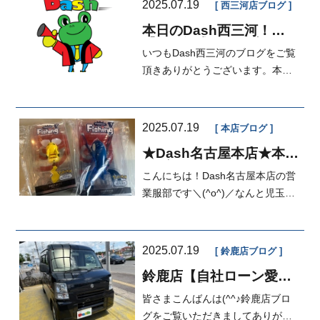
2025.07.19
西三河店ブログ
本日のDash西三河！
【H30年式N-BOX入
いつもDash西三河のブログをご覧
庫！】【車がカエル】
【自社ローン！】【審査
頂きありがとうございます。本日
がとおりやすいオート...
の担当は江口です。今日はDashで
も比較...
2025.07.19
本店ブログ
★Dash名古屋本店★本日
のブログ★
こんにちは！Dash名古屋本店の営
業服部です＼(^o^)／なんと児玉ア
ニキからめっちゃいいもの譲り受
けまし...
2025.07.19
鈴鹿店ブログ
鈴鹿店【自社ローン愛
知・三重】マイカーダッ
皆さまこんばんは(^^♪鈴鹿店ブロ
シュ定額払い
グをご覧いただきましてありがと