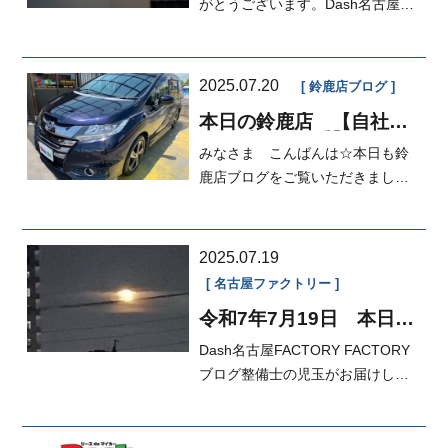
店
がとうございます。Dash名古屋本
店営業の岡本です。
2025.07.20
鈴鹿店ブログ
本日の鈴鹿店 【自社ロ
ーン愛知・三重】マイカ
みなさま こんばんは☆本日も鈴
ーダッシュ定額払い ☆
ご納車☆
鹿店ブログをご覧いただきまして
ありがとうございます(*^-^*)お休み
の日...
2025.07.19
名古屋ファクトリー
令和7年7月19日 本日の
FACTORY
Dash名古屋FACTORY FACTORY
ブログ整備士の児玉がお届けしま
す綺麗な月が出てた為写真に撮り
ました...