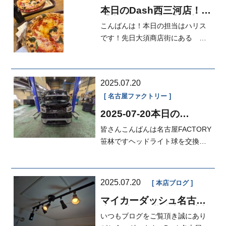
本日のDash西三河店！
【車がカエル】【自社ロ
こんばんは！本日の担当はハリス
ーン！】【審査がとりや
すいオートローン有りま
です！先日大須商店街にある
す♪】【審査...
SOLO PIZZA NAPOLETANA とい
う名前のピザ...
2025.07.20
名古屋ファクトリー
2025-07-20本日の
FACTORY
皆さんこんばんは名古屋FACTORY
笹林ですヘッドライト球を交換し
てから数日が経過しましたのでお
伝えしよ...
2025.07.20
本店ブログ
マイカーダッシュ名古屋
本店ブログ,継続車検,車検
いつもブログをご覧頂き誠にあり
分割も出来る中古車販売