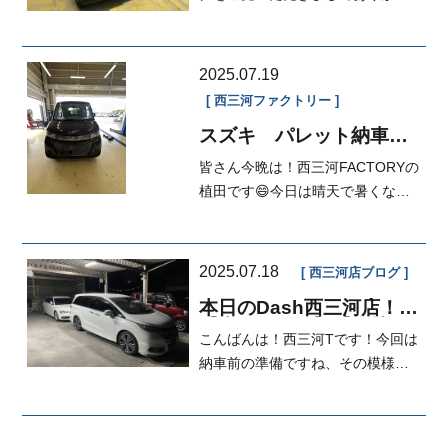
うございます！！本日はカツヤマ
の好き...
2025.07.19
西三河ファクトリー
スズキ パレット納車整
備
皆さん今晩は！西三河FACTORYの
植田です😄今日は晴天で暑くなり
ましたね😅こんな時は冷たいビー
ルが美味...
2025.07.18
西三河店ブログ
本日のDash西三河店！
【車がカエル】【自社ロ
こんばんは！西三河Tです！今回は
ーン！】【審査がとりや
すいオートローン有りま
納車前の準備ですね、その模様を
す♪】【審査...
お届けいたします。今回がこちら
の２台...