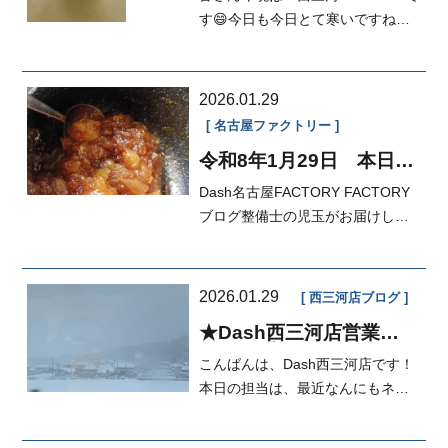
す😄今日も今日とて寒いですね😅
笑日本海側は大雪で交通障害等が
起きてい...
2026.01.29
名古屋ファクトリー
令和8年1月29日 本日の
FACTORY
Dash名古屋FACTORY FACTORY
ブログ整備士の児玉がお届けしま
す児玉クッキングでりんごジャム
作りま...
2026.01.29
西三河店ブログ
★Dash西三河店営業
［の］ブログ★
こんばんは、Dash西三河店です！
本日の担当は、最近なんにもネタ
がないＨ.Ｔです（笑）ネタは作る
ものな...