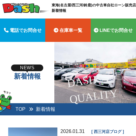
東海(名古屋/西三河/鈴鹿)の中古車自社ローン販売店 
新着情報
電話でお問合せ
在庫車一覧
LINEでお問合せ
NEWS
新着情報
D
A
S
H
Q
U
A
LI
T
Y
TOP
新着情報
2026.01.31
西三河店ブログ