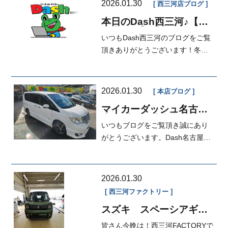
2026.01.30
西三河店ブログ
本日のDash西三河♪【入
庫車有！】【車がカエ
いつもDash西三河のブログをご覧
ル!】【自社ローン！】
【審査がとおりやすいオ
頂きありがとうございます！冬は
ートローン有...
まだまだ続きますがDashの入庫車
もまだ...
2026.01.30
本店ブログ
マイカーダッシュ名古屋
本店ブログ[定額払い]
いつもブログをご覧頂き誠にあり
がとうございます。Dash名古屋本
店営業の岡本です！！本日入庫車
アリで...
2026.01.30
西三河ファクトリー
スズキ スペーシアギア
納車整備
皆さん今晩は！西三河FACTORYで