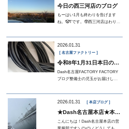
今日の西三河店のブログ
もーはい1月も終わりを告げます
ね。🤡Tです。🥸西三河店はわりか
し小高い所にございますので、裏
の駐車...
2026.01.31
名古屋ファクトリー
令和8年1月31日本日の
FACTORY
Dash名古屋FACTORY FACTORY
ブログ整備士の児玉がお届けしま
すジャンク部品を漁りに行ってま
した！&...
2026.01.31
本店ブログ
★Dash名古屋本店★本日
のブログ★
こんにちは！Dash名古屋本店の営
業服部です＼(^o^)／どうしてもお