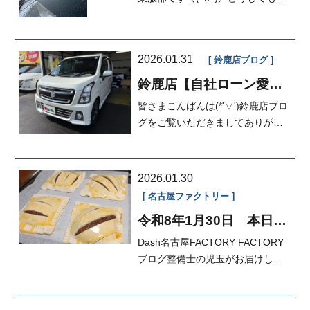
魚さんと戯れたくて小さくても釣
りに行...
2026.01.31
鈴鹿店ブログ
鈴鹿店【自社ローン愛
知・三重】マイカーダッ
皆さまこんばんは(*'▽')鈴鹿店ブロ
シュ定額払い
グをご覧いただきましてありがと
うございます！！本日ご納車...
2026.01.30
名古屋ファクトリー
令和8年1月30日 本日の
FACTORY
Dash名古屋FACTORY FACTORY
ブログ整備士の児玉がお届けしま
す昨日紹介したりんごジャムでア
ップル...