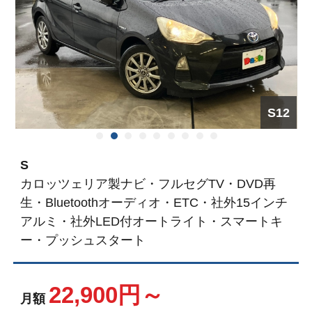
S12
1
2
3
4
5
6
7
8
9
S
カロッツェリア製ナビ・フルセグTV・DVD再
生・Bluetoothオーディオ・ETC・社外15インチ
アルミ・社外LED付オートライト・スマートキ
ー・プッシュスタート
22,900円～
月額