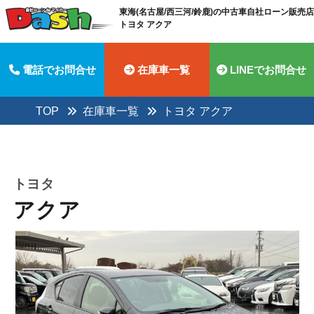
東海(名古屋/西三河/鈴鹿)の中古車自社ローン販売店 
トヨタ アクア
電話でお問合せ
在庫車一覧
LINEでお問合せ
TOP
在庫車一覧
トヨタ アクア
トヨタ
アクア