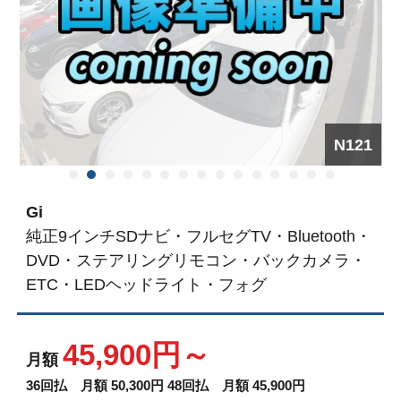
N121
1
2
3
4
5
6
7
8
9
1
1
1
1
1
1
0
1
2
3
4
5
Gi
純正9インチSDナビ・フルセグTV・Bluetooth・
DVD・ステアリングリモコン・バックカメラ・
ETC・LEDヘッドライト・フォグ
45,900円～
月額
36回払 月額 50,300円
48回払 月額 45,900円