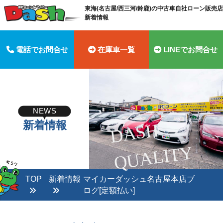
東海(名古屋/西三河/鈴鹿)の中古車自社ローン販売店 
新着情報
電話でお問合せ
在庫車一覧
LINEでお問合せ
NEWS
新着情報
D
A
S
H
Q
U
A
LI
T
Y
TOP
新着情報
マイカーダッシュ名古屋本店ブ
ログ[定額払い]