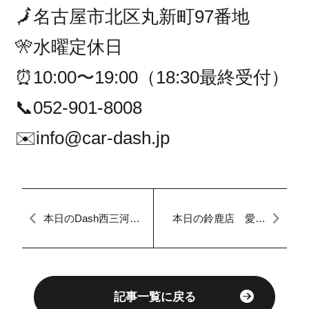
🗾名古屋市北区丸新町97番地
🎌水曜定休日
⏰10:00〜19:00（18:30最終受付）
📞052-901-8008
✉️info@car-dash.jp
本日のDash西三河
本日の鈴鹿店 愛知
【マイカーダッシ
三重 定額払い マ
ュ】予選通過♪
イカーダッシュ 自
社ローンDash
記事一覧に戻る