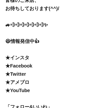
皆様のご来店、
お待ちしております(^^)/
🚙💨💨💨💨💨💨💨✨
😆情報発信中👍
★インスタ
★Facebook
★Twitter
★アメブロ
★YouTube
「フォロー&いいね」