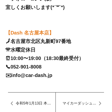
宜しくお願いします(*´꒳`*)
【Dash 名古屋本店】
🗾名古屋市北区丸新町97番地
🎌水曜定休日
⏰10:00〜19:00（18:30最終受付）
📞052-901-8008
✉️info@car-dash.jp
令和5年1月13日 本日
マイカーダッシュ名
のFACTORY プレマ
古屋本店ブログ[定額
シー 整備
払い]