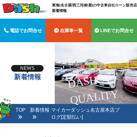
東海(名古屋/西三河/鈴鹿)の中古車自社ローン販売店 
新着情報
電話でお問合せ
在庫車一覧
LINEでお問合せ
NEWS
新着情報
D
A
S
H
Q
U
A
LI
T
Y
TOP
新着情報
マイカーダッシュ名古屋本店ブ
ログ[定額払い]