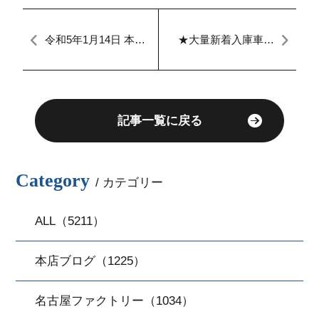
令和5年1月14日 本日
★大量新着入庫車情
のFACTORY ステッ
報★Dash西三河ブラ
プW 整備
ックフライデー【自
社ローン】
記事一覧に戻る
Category
/ カテゴリー
ALL（5211）
本店ブログ（1225）
名古屋ファクトリー（1034）