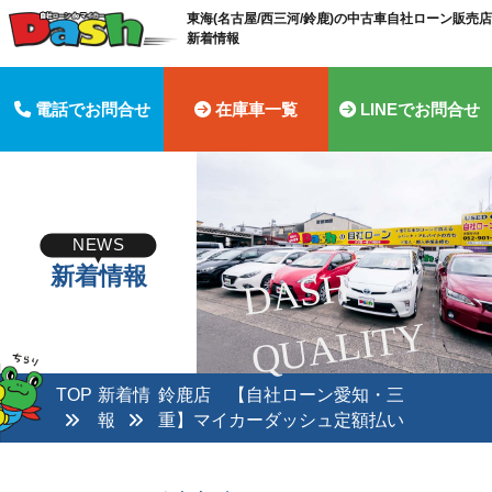
東海(名古屋/西三河/鈴鹿)の中古車自社ローン販売店 
新着情報
電話でお問合せ
在庫車一覧
LINEでお問合せ
NEWS
新着情報
D
A
S
H
Q
U
A
LI
T
Y
TOP
新着情
鈴鹿店 【自社ローン愛知・三
報
重】マイカーダッシュ定額払い