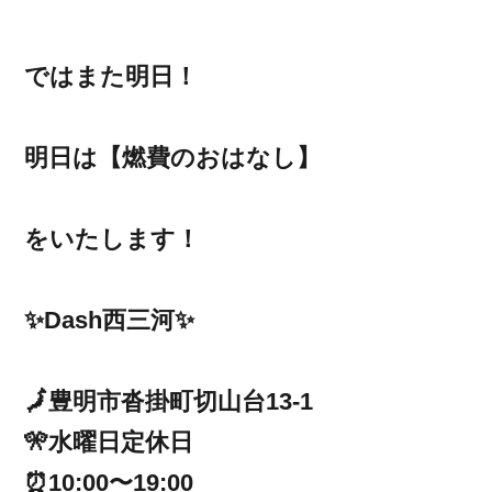
ではまた明日！
明日は【燃費のおはなし】
をいたします！
✨Dash西三河✨
🗾豊明市沓掛町切山台13-1
🎌水曜日定休日
⏰10:00〜19:00