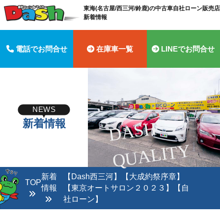
東海(名古屋/西三河/鈴鹿)の中古車自社ローン販売店 
新着情報
電話でお問合せ
在庫車一覧
LINEでお問合せ
NEWS
新着情報
D
A
S
H
Q
U
A
LI
T
Y
新着
【Dash西三河】【大成約祭序章】
TOP
情報
【東京オートサロン２０２３】【自
社ローン】