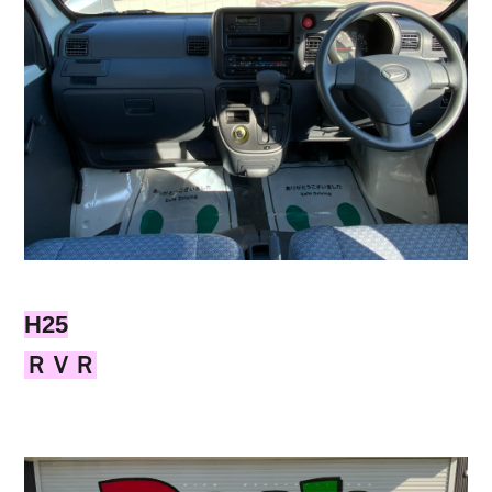
H25
ＲＶＲ