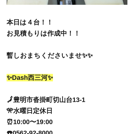
本日は４台！！
お見積もりは作成中！！
暫しおまちくださいませ✨✨
✨Dash西三河✨
🗾豊明市沓掛町切山台13-1
🎌水曜日定休日
⏰10:00〜19:00
☎️0562-92-8000