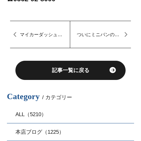
マイカーダッシュ名
ついにミニバンのHV
古屋本店ブログ[定額
が！！！オススメ車
払い]
両イッキ見せ！！！
＠マイカーダッシュ
【定額払い】
記事一覧に戻る
Category
/ カテゴリー
ALL（5210）
本店ブログ（1225）