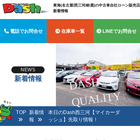
東海(名古屋/西三河/鈴鹿)の中古車自社ローン販売店 
新着情報
電話でお問合せ
在庫車一覧
LINEでお問合せ
NEWS
新着情報
D
A
S
H
Q
U
A
LI
T
Y
TOP
新着情
本日のDash西三河【マイカーダ
報
ッシュ】先取り情報！