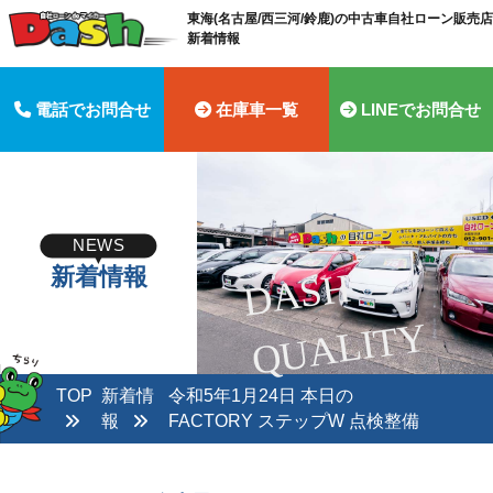
東海(名古屋/西三河/鈴鹿)の中古車自社ローン販売店 
新着情報
電話でお問合せ
在庫車一覧
LINEでお問合せ
NEWS
新着情報
D
A
S
H
Q
U
A
LI
T
Y
TOP
新着情
令和5年1月24日 本日の
報
FACTORY ステップW 点検整備