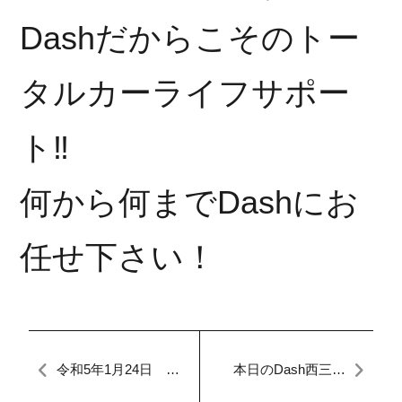
Dashだからこそのトー
タルカーライフサポー
ト‼︎
何から何までDashにお
任せ下さい！
令和5年1月24日
本日のDash西三河
本日のFACTORY.マ
【マイカーダッシ
ツダ CX-5 整備
ュ】Youtube第4弾♪