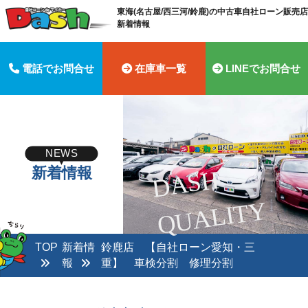
東海(名古屋/西三河/鈴鹿)の中古車自社ローン販売店 
新着情報
電話でお問合せ
在庫車一覧
LINEでお問合せ
NEWS
新着情報
D
A
S
H
Q
U
A
LI
T
Y
TOP
新着情
鈴鹿店 【自社ローン愛知・三
報
重】 車検分割 修理分割