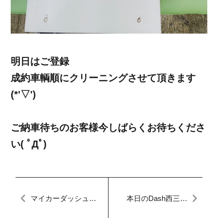
明日はご登録
成約車輌順にクリーニングさせて頂きます
(*'▽')
ご納車待ちのお客様今しばらくお待ちくださ
い( ﾟДﾟ)
マイカーダッシュ名
本日のDash西三河
古屋本店ブログ[定額
【マイカーダッシ
払い]
ュ】【車検分割OK】