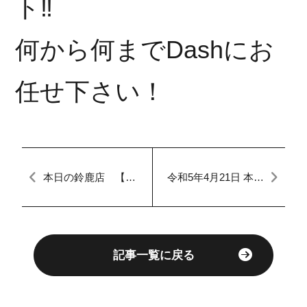
ト‼︎
何から何までDashにお
任せ下さい！
本日の鈴鹿店 【自
令和5年4月21日 本日
社ローン愛知・三
のFACTORY スペー
重】修理分割、車検
シア 点検整備
分割
記事一覧に戻る