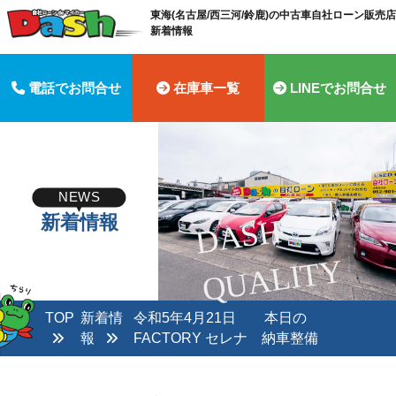
東海(名古屋/西三河/鈴鹿)の中古車自社ローン販売店 
新着情報
電話でお問合せ
在庫車一覧
LINEでお問合せ
NEWS
新着情報
D
A
S
H
Q
U
A
LI
T
Y
TOP
新着情
令和5年4月21日 本日の
報
FACTORY セレナ 納車整備