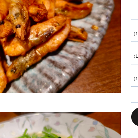
（1
（1
（1