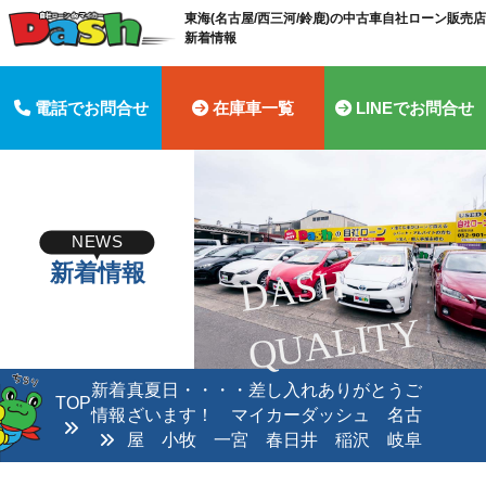
東海(名古屋/西三河/鈴鹿)の中古車自社ローン販売店 
新着情報
電話でお問合せ
在庫車一覧
LINEでお問合せ
NEWS
新着情報
D
A
S
H
Q
U
A
LI
T
Y
新着
真夏日・・・・差し入れありがとうご
TOP
情報
ざいます！ マイカーダッシュ 名古
屋 小牧 一宮 春日井 稲沢 岐阜