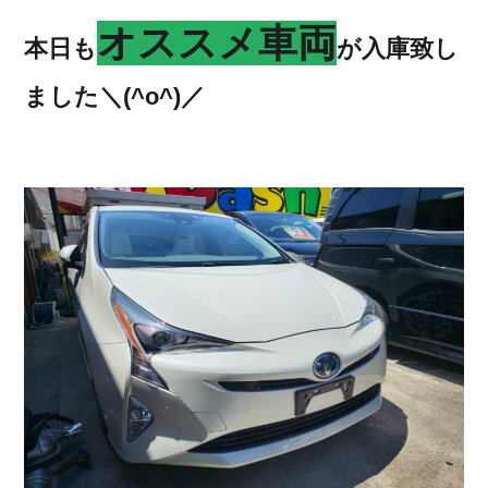
オススメ車両
本日も
が入庫致し
ました＼(^o^)／