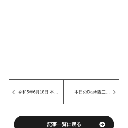
令和5年6月18日 本日
本日のDash西三河
のFACTORY ジムニ
【マイカーダッシ
ー 点検
ュ】【自社ローン】
【入庫車3台】
記事一覧に戻る