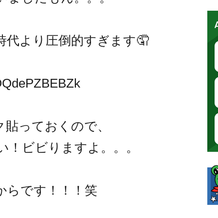
時代より圧倒的すぎます🤦
e/OQdePZBEBZk
リンク貼っておくので、
い！ビビりますよ。。。
0からです！！！笑