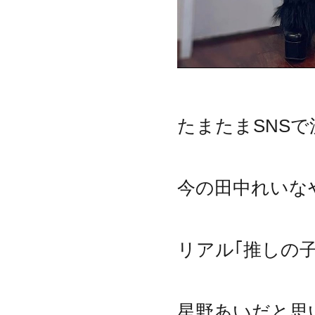
たまたまSNS
今の田中れいな
リアル｢推しの
星野あいだと思