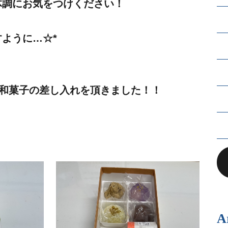
体調にお気をつけください！
ように…☆*
り和菓子の差し入れを頂きました！！
A