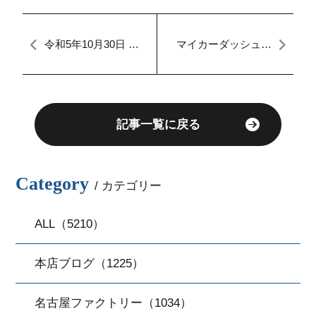
令和5年10月30日 本
マイカーダッシュ名
日のFACTORY スバ
古屋本店ブログ[定額
ル ドミンゴ テールラ
払い]
ンプ 漏電
記事一覧に戻る
Category
/ カテゴリー
ALL（5210）
本店ブログ（1225）
名古屋ファクトリー（1034）