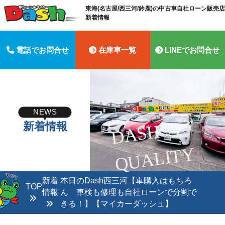
東海(名古屋/西三河/鈴鹿)の中古車自社ローン販売店 
新着情報
電話でお問合せ
在庫車一覧
LINEでお問合せ
NEWS
新着情報
D
A
S
H
Q
U
A
LI
T
Y
新着
本日のDash西三河【車購入はもちろ
TOP
情報
ん 車検も修理も自社ローンで分割で
きる！】【マイカーダッシュ】