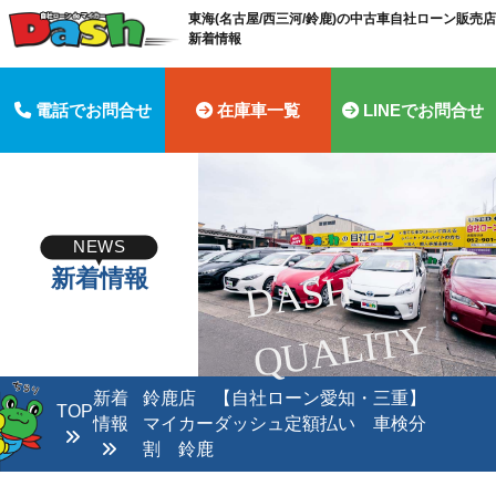
東海(名古屋/西三河/鈴鹿)の中古車自社ローン販売店 
新着情報
電話でお問合せ
在庫車一覧
LINEでお問合せ
NEWS
新着情報
D
A
S
H
Q
U
A
LI
T
Y
新着
鈴鹿店 【自社ローン愛知・三重】
TOP
情報
マイカーダッシュ定額払い 車検分
割 鈴鹿