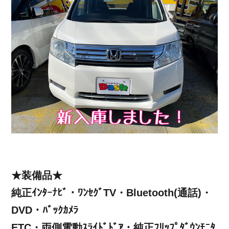
★装備品★
純正ｲﾝﾀｰﾅﾋﾞ・ﾜﾝｾｸﾞTV・Bluetooth(通話)・
DVD・ﾊﾞｯｸｶﾒﾗ
ETC・両側電動ｽﾗｲﾄﾞﾄﾞｱ・純正ﾌﾘｯﾌﾟﾀﾞｳﾝﾓﾆﾀ