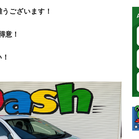
難うございます！
も得意！
い！