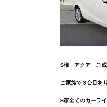
S様 アクア ご成
ご家族で３台目あ
S家全てのカーラ