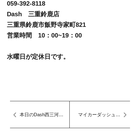
059-392-8118
Dash 三重鈴鹿店
三重県鈴鹿市飯野寺家町821
営業時間 10：00~19：00
水曜日が定休日です。
本日のDash西三河
マイカーダッシュ名
【マイカーダッシ
古屋本店ブログ[定額
ュ】【車検分割OK】
払い]
【自社ローン】