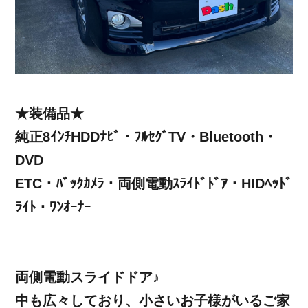
★装備品★
純正8ｲﾝﾁHDDﾅﾋﾞ・ﾌﾙｾｸﾞTV・Bluetooth・
DVD
ETC・ﾊﾞｯｸｶﾒﾗ・両側電動ｽﾗｲﾄﾞﾄﾞｱ・HIDﾍｯﾄﾞ
ﾗｲﾄ・ﾜﾝｵｰﾅｰ
両側電動スライドドア♪
中も広々しており、小さいお子様がいるご家