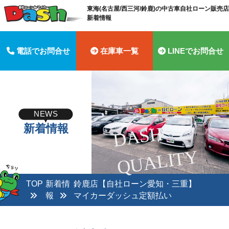
東海(名古屋/西三河/鈴鹿)の中古車自社ローン販売店 
新着情報
電話でお問合せ
在庫車一覧
LINEでお問合せ
NEWS
新着情報
D
A
S
H
Q
U
A
LI
T
Y
TOP
新着情
鈴鹿店【自社ローン愛知・三重】
報
マイカーダッシュ定額払い