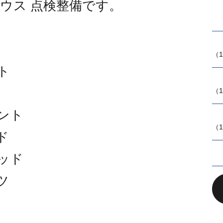
リウス 点検整備です。
（1
ト
（1
ント
（1
ド
ッド
ツ