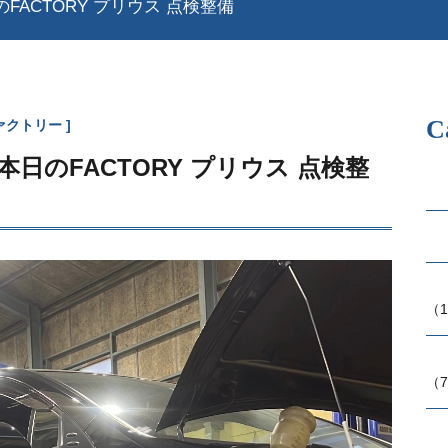
のFACTORY プリウス 点検整備
C
ァクトリー
 本日のFACTORY プリウス 点検整
（1
（7