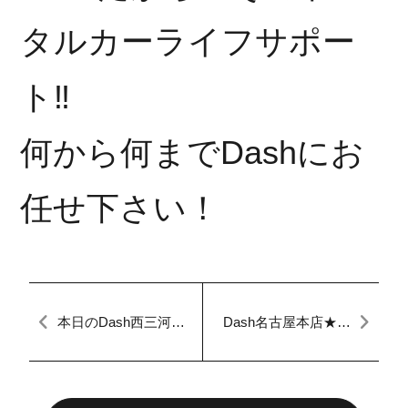
タルカーライフサポー
ト‼︎
何から何までDashにお
任せ下さい！
本日のDash西三河
Dash名古屋本店★自
【マイカーダッシ
社ローンならDash
ュ】新入庫車情報♪
へ！