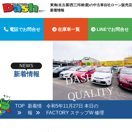
東海(名古屋/西三河/鈴鹿)の中古車自社ローン販売店 
新着情報
電話でお問合せ
在庫車一覧
LINEでお問合せ
NEWS
新着情報
D
A
S
H
Q
U
A
LI
T
Y
TOP
新着情
令和5年11月27日 本日の
報
FACTORY ステップW 修理