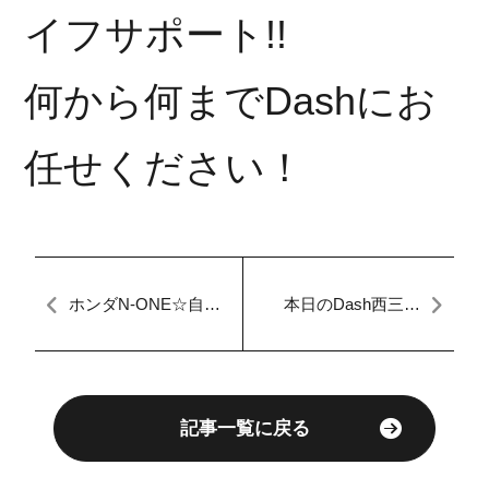
イフサポート!!
何から何までDashにお
任せください！
ホンダN-ONE☆自社
本日のDash西三河
ローンマイカーダッ
【マイカーダッシ
シュ三重鈴鹿店の本
ュ】新入庫車情報♪
日のブログ☆花の周
りには蝶が集まり☆
記事一覧に戻る