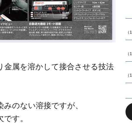
（1
（1
り金属を溶かして接合させる技法
（1
染みのない溶接ですが、
欠です。