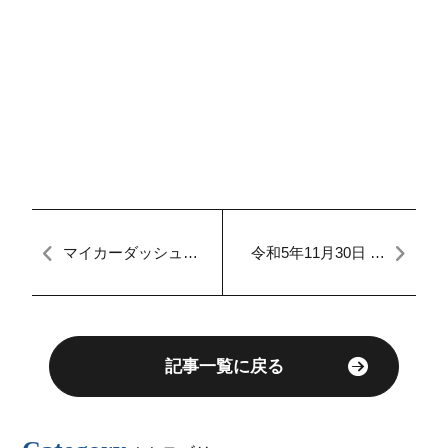
マイカーダッシュ名
令和5年11月30日 本
古屋本店ブログ,継続
日のFACTORY 新生
車検,車検分割も出来
名古屋Factory
る中古車販売店
記事一覧に戻る