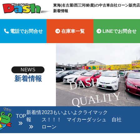
東海(名古屋/西三河/鈴鹿)の中古車自社ローン販売店 
新着情報
電話でお問合せ
在庫車一覧
LINEでお問合せ
NEWS
新着情報
D
A
S
H
Q
U
A
LI
T
Y
新着情
2023もいよいよクライマック
TOP
報
ス！！！ マイカーダッシュ 自社
ローン