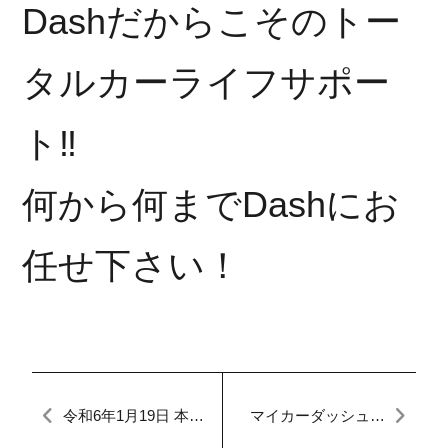
Dashだからこそのトー
タルカーライフサポー
ト‼︎
何から何までDashにお
任せ下さい！
令和6年1月19日 本日
マイカーダッシュ名
のFACTORY ソリオ
古屋本店ブログ,継続
HV 点検整備
車検,車検分割も出来