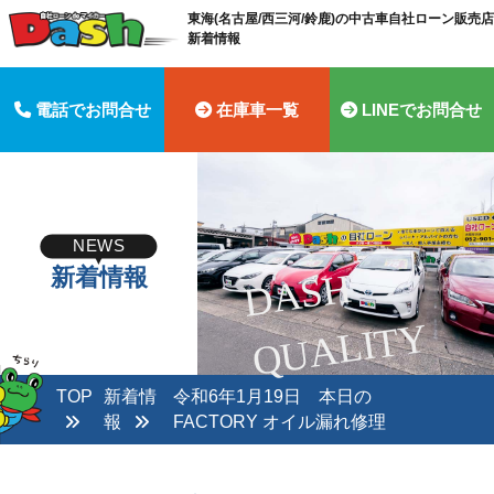
東海(名古屋/西三河/鈴鹿)の中古車自社ローン販売店 
新着情報
電話でお問合せ
在庫車一覧
LINEでお問合せ
NEWS
新着情報
D
A
S
H
Q
U
A
LI
T
Y
TOP
新着情
令和6年1月19日 本日の
報
FACTORY オイル漏れ修理