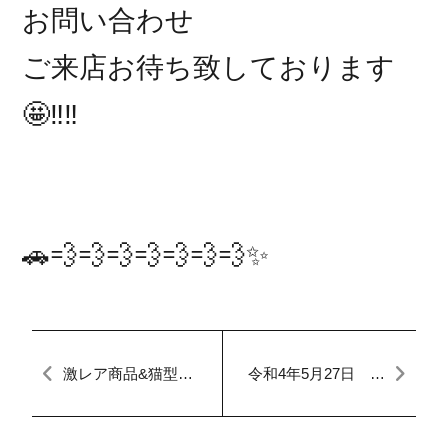
お問い合わせ
ご来店お待ち致しております
🤩‼️‼️
🚗💨💨💨💨💨💨💨✨
激レア商品&猫型ロ
令和4年5月27日 本
ボット
日のFACTORY