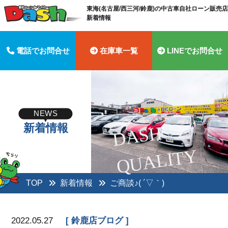
東海(名古屋/西三河/鈴鹿)の中古車自社ローン販売店 
新着情報
電話でお問合せ
在庫車一覧
LINEでお問合せ
NEWS
新着情報
D
A
S
H
Q
U
A
LI
T
Y
TOP
新着情報
ご商談♪( ´▽｀)
2022.05.27
鈴鹿店ブログ