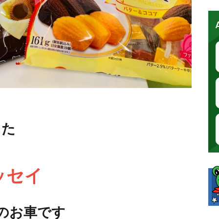
した
ッセイ
のお車です