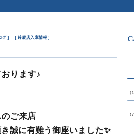
C
ログ
鈴鹿店入庫情報
おります♪
（1
んのご来店
（7
頂き誠に有難う御座いました✨