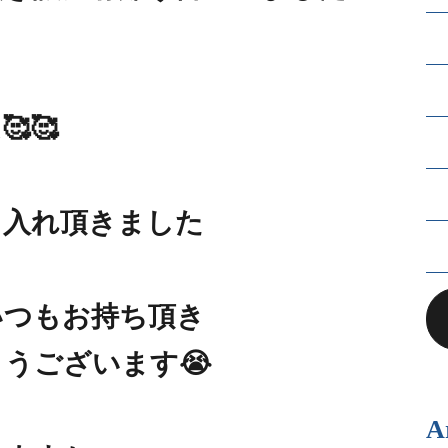
🥰
し入れ頂きました
いつもお持ち頂き
うございます😭
A