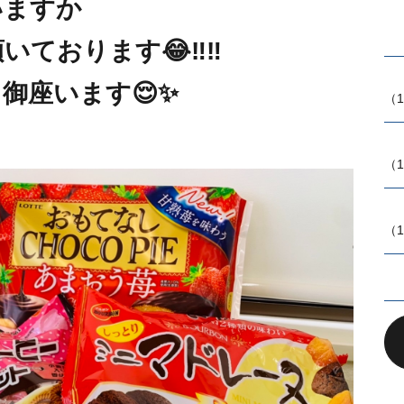
いますか
ております😂‼️‼️
御座います😌✨
（1
（1
（1