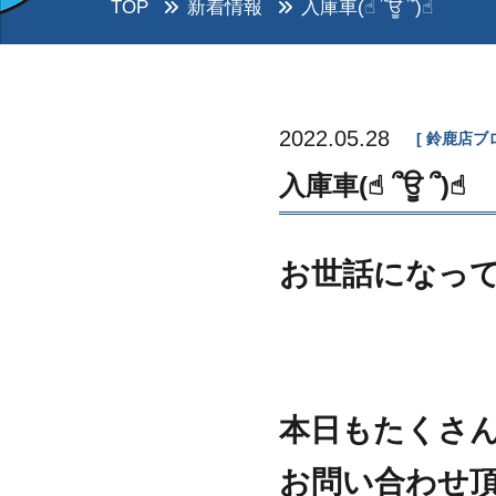
TOP
新着情報
入庫車(☝︎ ՞ਊ ՞)☝︎
2022.05.28
鈴鹿店ブ
入庫車(☝︎ ՞ਊ ՞)☝︎
お世話になって
本日もたくさ
お問い合わせ