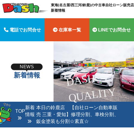
東海(名古屋/西三河/鈴鹿)の中古車自社ローン販売店 
新着情報
電話でお問合せ
在庫車一覧
LINEでお問合せ
NEWS
新着情報
D
A
S
H
Q
U
A
LI
T
Y
新着
本日の鈴鹿店 【自社ローン自動車販
TOP
情報
売 三重・愛知】修理分割、車検分割、
鈑金塗装も分割☆素直☆