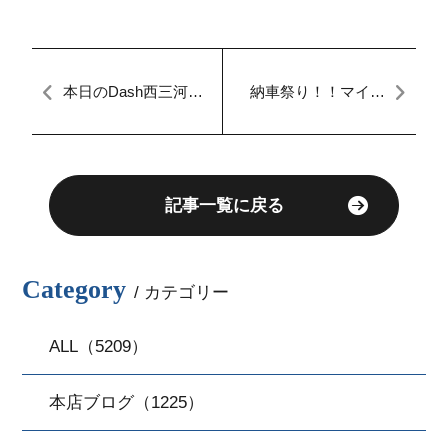
本日のDash西三河
納車祭り！！マイカ
【マイカーダッシ
ーダッシュ名古屋本
ュ】【自社ローン】
店ブログ[定額払い]
【車検分割OK】
記事一覧に戻る
Category
/ カテゴリー
ALL（5209）
本店ブログ（1225）