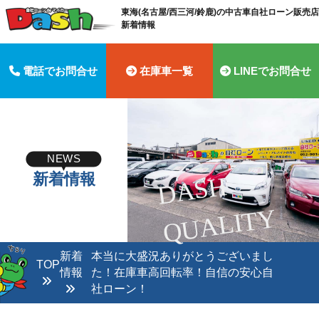
東海(名古屋/西三河/鈴鹿)の中古車自社ローン販売店 
新着情報
電話でお問合せ
在庫車一覧
LINEでお問合せ
NEWS
新着情報
D
A
S
H
Q
U
A
LI
T
Y
新着
本当に大盛況ありがとうございまし
TOP
情報
た！在庫車高回転率！自信の安心自
社ローン！