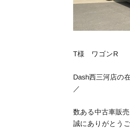
T様 ワゴンR
Dash西三河店の
／
数ある中古車販売
誠にありがとう