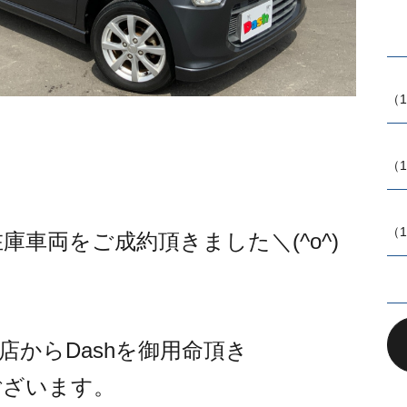
（1
（1
（1
在庫車両をご成約頂きました＼(^o^)
店からDashを御用命頂き
ございます。