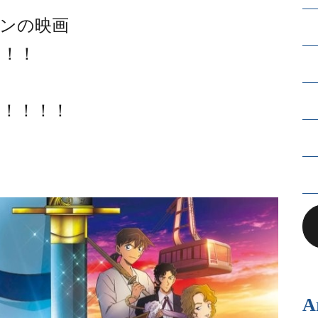
ンの映画
！！！
！！！！
A