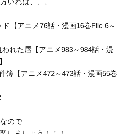
い方いれば、、、
【アニメ76話・漫画16巻File 6～
われた唇【アニメ983～984話・漫
～7】
簿【アニメ472～473話・漫画55巻
2
道なので
習しましょう！！！