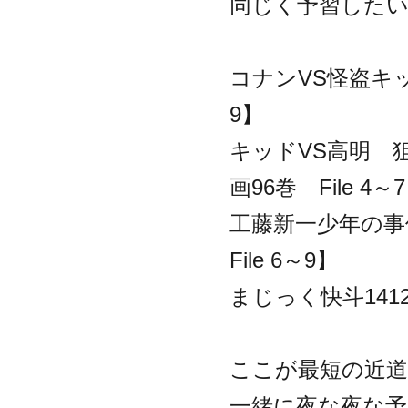
同じく予習した
コナンVS怪盗キッド
9】
キッドVS高明 狙
画96巻 File 4
工藤新一少年の事件
File 6～9】
まじっく快斗141
ここが最短の近
一緒に夜な夜な予