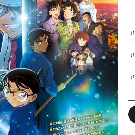
（1
（1
（1