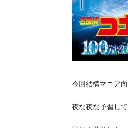
今回結構マニア
夜な夜な予習して