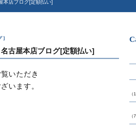
本店ブログ[定額払い]
C
グ
名古屋本店ブログ[定額払い]
ご覧いただき
ございます。
（1
（7