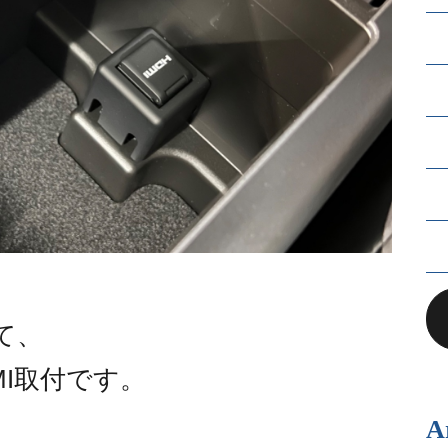
て、
MI取付です。
A