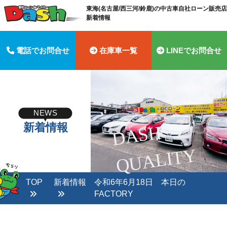
東海(名古屋/西三河/鈴鹿)の中古車自社ローン販売店 
新着情報
電話でお問合せ
在庫車一覧
LINEでお問合せ
NEWS
新着情報
D
A
S
H
Q
U
A
LI
T
Y
TOP
新着情報
令和6年6月18日 本日の
FACTORY