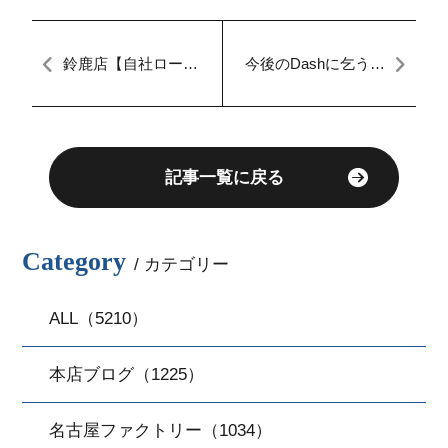
鈴鹿店【自社ローン
今後のDashに乞うご
愛知・三重】マイカ
期待！新しいサービ
ーダッシュ定額払
ス考案中！もっとお
い
客様に喜んでいただ
けるDashに！！！
記事一覧に戻る
Category
/ カテゴリー
ALL（5210）
本店ブログ（1225）
名古屋ファクトリー（1034）