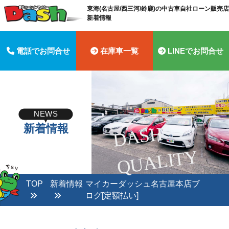
東海(名古屋/西三河/鈴鹿)の中古車自社ローン販売店 
新着情報
電話でお問合せ
在庫車一覧
LINEでお問合せ
NEWS
新着情報
D
A
S
H
Q
U
A
LI
T
Y
TOP
新着情報
マイカーダッシュ名古屋本店ブ
ログ[定額払い]