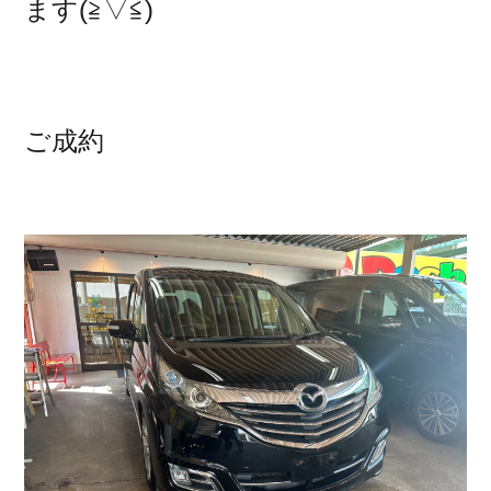
ます(≧▽≦)
ご成約