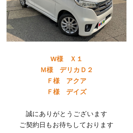
W様 Ｘ１
Ｍ様 デリカＤ２
Ｆ様 アクア
Ｆ様 デイズ
誠にありがとうございます
ご契約日もお待ちしております