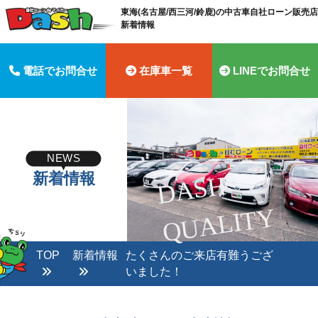
東海(名古屋/西三河/鈴鹿)の中古車自社ローン販売店 
新着情報
電話でお問合せ
在庫車一覧
LINEでお問合せ
NEWS
新着情報
D
A
S
H
Q
U
A
LI
T
Y
TOP
新着情報
たくさんのご来店有難うござ
いました！