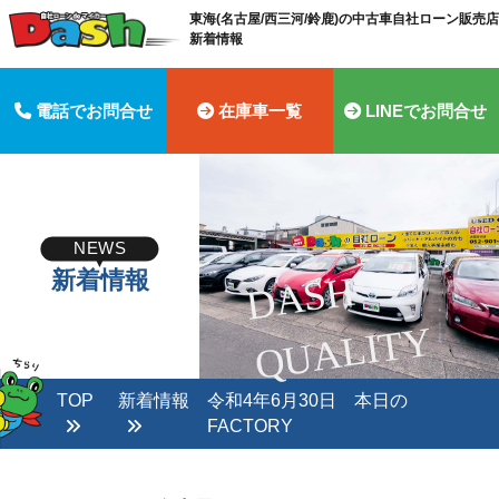
東海(名古屋/西三河/鈴鹿)の中古車自社ローン販売店 
新着情報
電話でお問合せ
在庫車一覧
LINEでお問合せ
NEWS
新着情報
D
A
S
H
Q
U
A
LI
T
Y
TOP
新着情報
令和4年6月30日 本日の
FACTORY