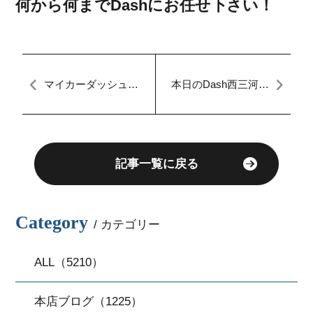
何から何までDashにお任せ下さい！
マイカーダッシュ名
本日のDash西三河店
古屋本店ブログ[定額
⭐︎本日納車のお車
払い]
⭐︎【C-HR☆】【審査
無し・自社ローン】
【最大８４回対応
可】
記事一覧に戻る
Category
/ カテゴリー
ALL（5210）
本店ブログ（1225）