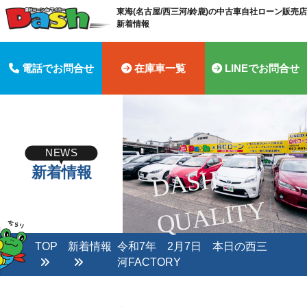
東海(名古屋/西三河/鈴鹿)の中古車自社ローン販売店 
新着情報
電話でお問合せ
在庫車一覧
LINEでお問合せ
NEWS
新着情報
D
A
S
H
Q
U
A
LI
T
Y
TOP
新着情報
令和7年 2月7日 本日の西三
河FACTORY