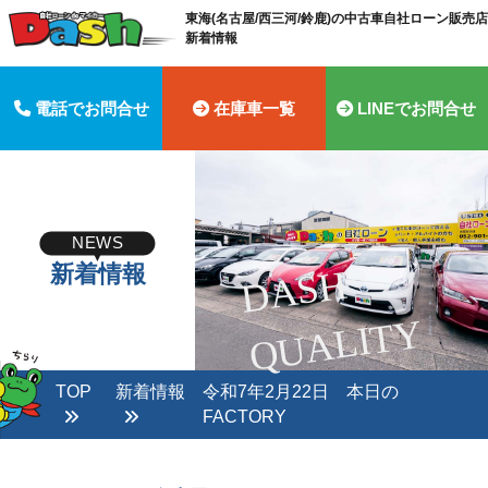
東海(名古屋/西三河/鈴鹿)の中古車自社ローン販売店 
新着情報
電話でお問合せ
在庫車一覧
LINEでお問合せ
NEWS
新着情報
D
A
S
H
Q
U
A
LI
T
Y
TOP
新着情報
令和7年2月22日 本日の
FACTORY