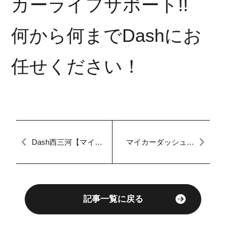
カーライフサポート!!
何から何までDashにお
任せください！
Dash西三河【マイカ
マイカーダッシュ名
ーダッシュ】【自社
古屋本店ブログ[定額
ローン】【新入
払い]
庫！】【☆スクラム
バン☆】【☆アクア
☆】【未掲載のお車
もたくさん♪】【審査
通過率100％！？】
記事一覧に戻る
【最大８４回払い♪】