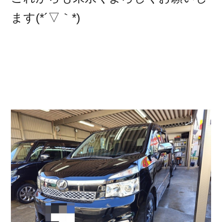
ます(*´▽｀*)