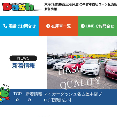
東海(名古屋/西三河/鈴鹿)の中古車自社ローン販売店 
新着情報
電話でお問合せ
在庫車一覧
LINEでお問合せ
NEWS
新着情報
D
A
S
H
Q
U
A
LI
T
Y
TOP
新着情報
マイカーダッシュ名古屋本店ブ
ログ[定額払い]