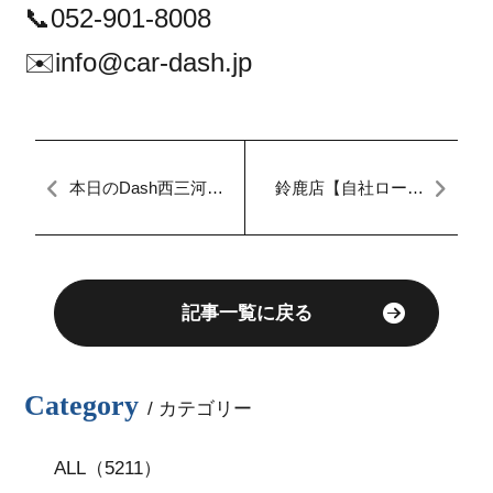
📞052-901-8008
✉️info@car-dash.jp
本日のDash西三河！
鈴鹿店【自社ローン
【誰でも車が買え
愛知・三重】マイカ
る！？】【完全自社
ーダッシュ定額払
ローン！】【審査が
い
とりやすいオートロ
ーン有ります♪】【審
査通過率100！？】
【最大84回！？】
記事一覧に戻る
Category
/ カテゴリー
ALL（5211）