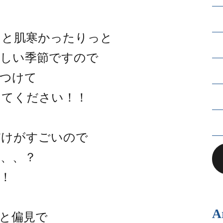
っと肌寒かったりっと
かしい季節ですので
をつけて
してください！！
だけがすごいので
、、？
！
A
と偏見で