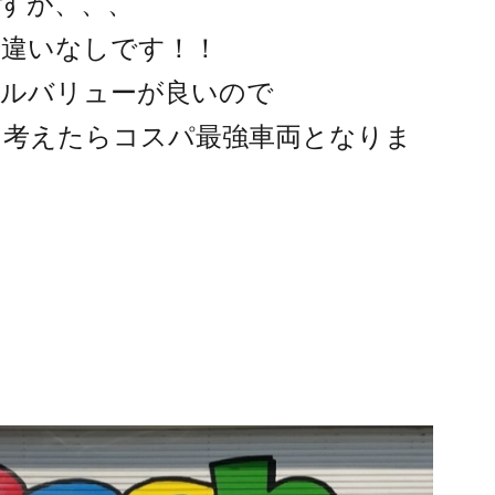
すが、、、
間違いなしです！！
ールバリューが良いので
を考えたらコスパ最強車両となりま