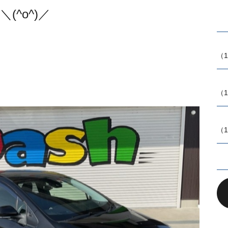
(^o^)／
（1
（1
（1