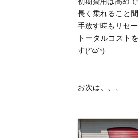
初期費用は高めで
長く乗れること
手放す時もリセ
トータルコスト
す(*'ω'*)
お次は、、、