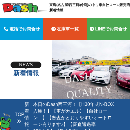
東海(名古屋/西三河/鈴鹿)の中古車自社ローン販売店 
新着情報
電話でお問合せ
在庫車一覧
LINEでお問合せ
NEWS
新着情報
D
A
S
H
Q
U
A
LI
T
Y
新
本日のDash西三河！【H30年式N-BOX
着
入庫！】【車がカエル】【自社ロー
TOP
情
ン！】【審査がとおりやすいオートロ
報
ーン有ります♪】【審査通過率