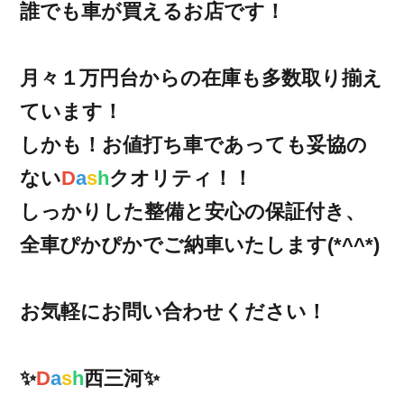
誰でも車が買えるお店です！
月々１万円台からの在庫も多数取り揃え
ています！
しかも！お値打ち車であっても妥協の
ない
D
a
s
h
クオリティ！！
しっかりした整備と安心の保証付き、
全車ぴかぴかでご納車いたします(*^^*)
お気軽にお問い合わせください！
✨
D
a
s
h
西三河✨