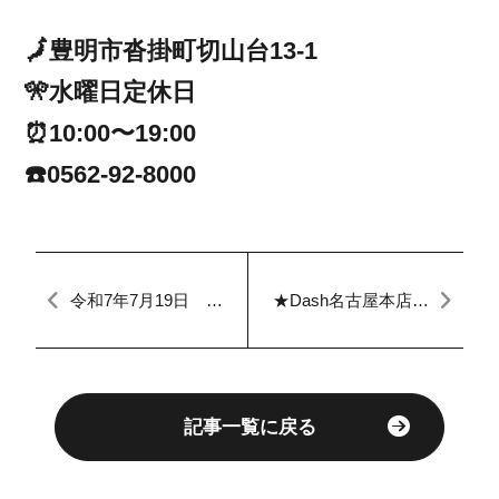
🗾豊明市沓掛町切山台13-1
🎌水曜日定休日
⏰10:00〜19:00
☎️0562-92-8000
令和7年7月19日 本
★Dash名古屋本店★
日のFACTORY
本日のブログ★
記事一覧に戻る