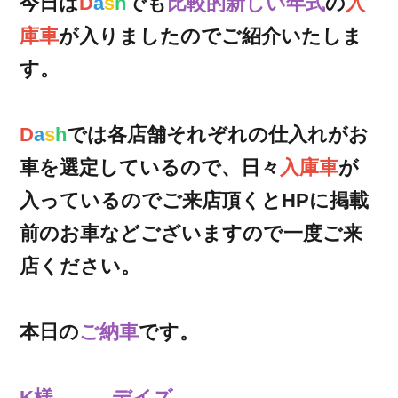
今日は
D
a
s
h
でも
比較的新しい年式
の
入
庫車
が入りましたのでご紹介いたしま
す。
D
a
s
h
では各店舗それぞれの仕入れがお
車を選定しているので、日々
入庫車
が
入っているのでご来店頂くとHPに掲載
前のお車などございますので一度ご来
店ください。
本日の
ご納車
です。
K様 デイズ