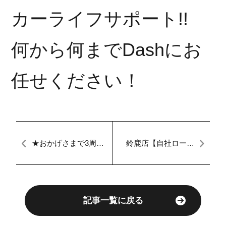
カーライフサポート!!
何から何までDashにお
任せください！
★おかげさまで3周年
鈴鹿店【自社ローン
★ いつもありがと
愛知・三重】マイカ
うございます！ 自
ーダッシュ定額払
社ローン Dash ダ
い
ッシュ セール Ａ
ＵＴＭＵＮ ＳＡＬ
Ｅ
記事一覧に戻る