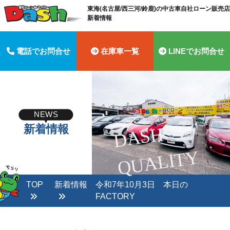
東海(名古屋/西三河/鈴鹿)の中古車自社ローン販売店 
新着情報
電話でお問合せ
在庫車一覧
LINEでお問合せ
NEWS
新着情報
D
A
S
H
Q
U
A
LI
T
Y
TOP
新着情報
令和7年10月3日 本日の
FACTORY