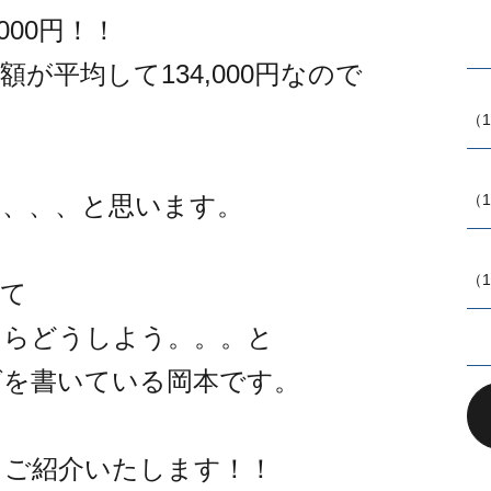
000円！！
が平均して134,000円なので
（1
（1
な、、、と思います。
（1
てて
たらどうしよう。。。と
グを書いている岡本です。
くご紹介いたします！！